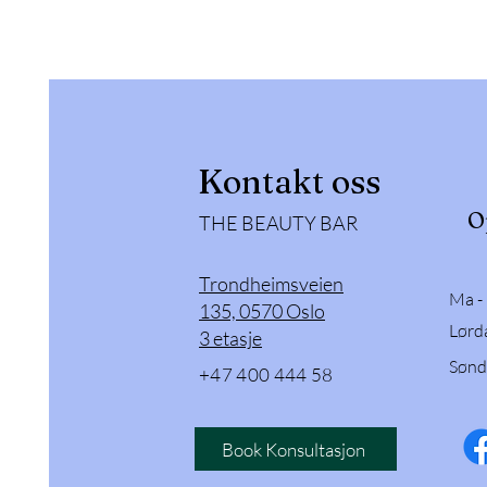
Kontakt oss
O
THE BEAUTY BAR
Trondheimsveien
Ma -
135, 0570 Oslo
Lørd
3 etasje
Sønd
+47 400 444 58
Book Konsultasjon