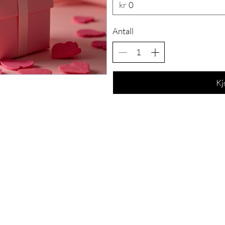
kr
Antall
Kj