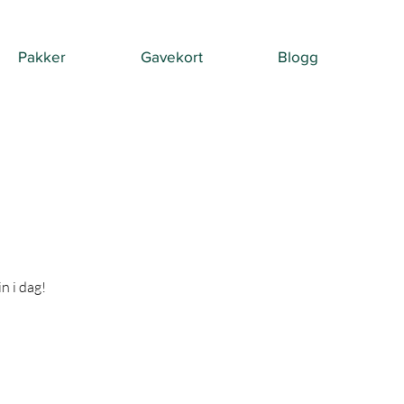
Pakker
Gavekort
Blogg
n i dag!