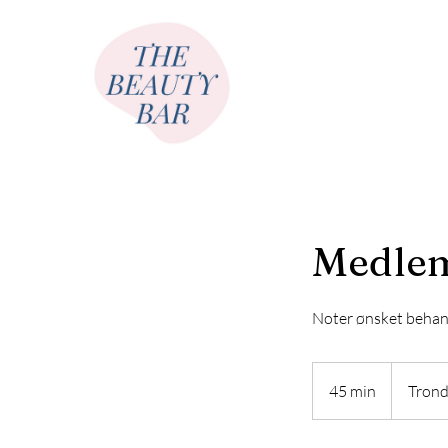
Medlem
Noter ønsket behan
45 min
4
Trond
5
m