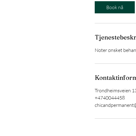
i
Book nå
n
Tjenestebeskr
Noter ønsket behan
Kontaktinfor
Trondheimsveien 13
+4740044458
chicandpermanent