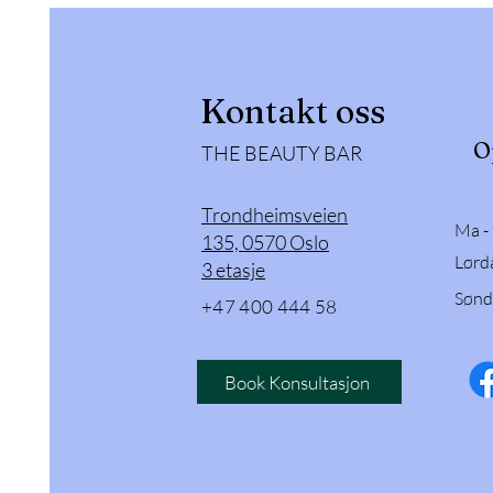
Kontakt oss
O
THE BEAUTY BAR
Trondheimsveien
Ma -
135, 0570 Oslo
Lørd
3 etasje
Sønd
+47 400 444 58
Book Konsultasjon